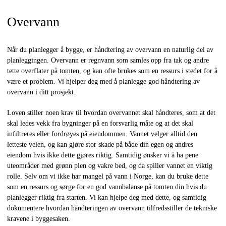
Overvann
Når du planlegger å bygge, er håndtering av overvann en naturlig del av
planleggingen. Overvann er regnvann som samles opp fra tak og andre
tette overflater på tomten, og kan ofte brukes som en ressurs i stedet for å
være et problem. Vi hjelper deg med å planlegge god håndtering av
overvann i ditt prosjekt.
Loven stiller noen krav til hvordan overvannet skal håndteres, som at det
skal ledes vekk fra bygninger på en forsvarlig måte og at det skal
infiltreres eller fordrøyes på eiendommen. Vannet velger alltid den
letteste veien, og kan gjøre stor skade på både din egen og andres
eiendom hvis ikke dette gjøres riktig. Samtidig ønsker vi å ha pene
uteområder med grønn plen og vakre bed, og da spiller vannet en viktig
rolle. Selv om vi ikke har mangel på vann i Norge, kan du bruke dette
som en ressurs og sørge for en god vannbalanse på tomten din hvis du
planlegger riktig fra starten. Vi kan hjelpe deg med dette, og samtidig
dokumentere hvordan håndteringen av overvann tilfredsstiller de tekniske
kravene i byggesaken.